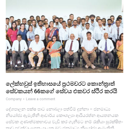
ලේක්හ­වුස් ඉතිහාසයේ ප්‍රථමවරට කොන්ත්‍රාත්
සේවකයන් 66කගේ සේවය එකවර ස්ථිර කරයි
Company
Leave a comment
දේශපාලන පක්ෂ පාට නොබලා පත්වීම් දුන්නා – ජන­මාධ්‍ය
නියෝජ්‍ය ඇමැ­තිනි ආචාර්ය කෞශල්‍යා ආරි­ය­රත්න ආය­ත­න­යක
සේවක ගුණා­ත්ම­ක­භා­වය වැඩි කර ගැනී­මට නම් රැකියා සුර­ක්ෂි­ත­
තාව පවත්වා ගෙන යා යුතු බව ජන­මාධ්‍ය නියෝජ්‍ය ඇමැ­තිනි