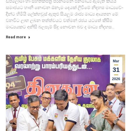
ඩිප්ලෝමා හා සහ­ති­ක­පත්‍ර පිරි­න­ම­මින් ජන­මාධ්‍ය ඇමැති කියයි
සමා­ජ­යට හානි නොවන ඕනෑම දෙයක් ලිවීමේ නිද­හස මාධ්‍ය­වේ­
දීන්ට හිමියි ලේක්හ­වුස් ඇතුළු සිය­ලුම රාජ්‍ය මාධ්‍ය ආය­තන මේ
වන­විට ලාභ ලබන තත්ත්ව­යට වත්මන් රජය යටතේ කිසිම
මාධ්‍ය­ය­කට අනිසි බල­පෑම් සිදු නොවන බව ද මාධ්‍ය නිද­හස…
Read more
Mar
31
2026