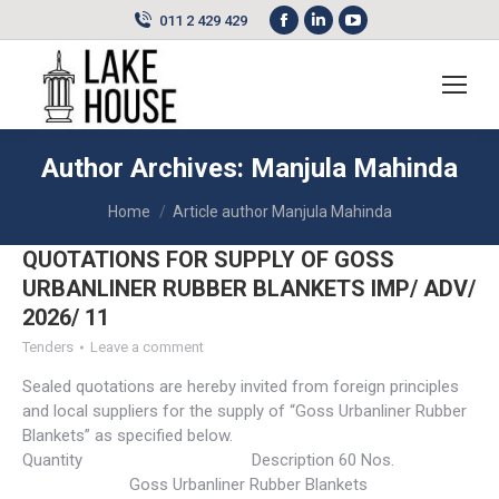
Facebook
Linkedin
YouTube
011 2 429 429
page
page
page
opens
opens
opens
in
in
in
new
new
new
Author Archives:
Manjula Mahinda
window
window
window
You are here:
Home
Article author Manjula Mahinda
QUOTATIONS FOR SUPPLY OF GOSS
URBANLINER RUBBER BLANKETS IMP/ ADV/
2026/ 11
Tenders
Leave a comment
Sealed quotations are hereby invited from foreign principles
and local suppliers for the supply of “Goss Urbanliner Rubber
Blankets” as specified below.
Quantity Description 60 Nos.
Goss Urbanliner Rubber Blankets