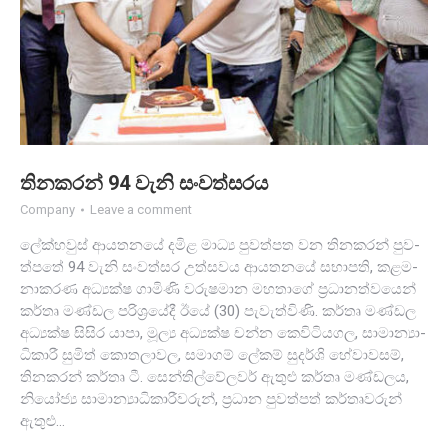
තින­ක­රන් 94 වැනි සංව­ත්සරය
Company
Leave a comment
ලේක්හ­වුස් ආය­ත­නයේ දමිළ මාධ්‍ය පුව­ත්පත වන තින­ක­රන් පුව­
ත්පතේ 94 වැනි සංව­ත්සර උත්ස­වය ආය­ත­නයේ සභා­පති, කළ­ම­
නා­ක­රණ අධ්‍යක්ෂ ගාමිණි වරු­ෂ­මාන මහ­තාගේ ප්‍රධා­න­ත්ව­යෙන්
කර්තෘ මණ්ඩල පරි­ශ්‍ර­යේදී ඊයේ (30) පැවැ­ත්විණි. කර්තෘ මණ්ඩල
අධ්‍යක්ෂ සිසිර යාපා, මූල්‍ය අධ්‍යක්ෂ චන්න කෙවි­ටි­ය­ගල, සාමා­න්‍යා­
ධි­කාරී සුමිත් කොත­ලා­වල, සමා­ගම් ලේකම් සුදර්ශි හේවා­ව­සම්,
තින­ක­රන් කර්තෘ ටී. සෙන්ති­ල්වේ­ල­වර් ඇතුළු කර්තෘ මණ්ඩ­ලය,
නියෝජ්‍ය සාමා­න්‍යා­ධි­කා­රී­ව­රුන්, ප්‍රධාන පුව­ත්පත් කර්තෘ­ව­රුන්
ඇතුළු…