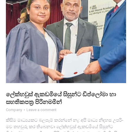
ලේක්හ­වුස් ඇක­ඩ­මියේ සිසුන්ට ඩිප්ලෝමා හා
සහ­ති­ක­පත්‍ර පිරි­න­ම­මින්
Company
Leave a comment
කිසිම මාධ්‍ය­ය­කට බල­පෑම් කරන්නේ නෑ: අපි මාධ්‍ය නිද­හස උප­රි­
මව තහ­වුරු කර තිබෙ­නවා ලේක්හ­වුස් ඇක­ඩ­මියේ සිසුන්ට