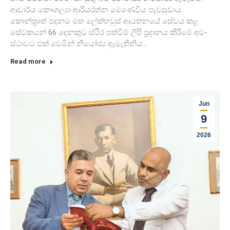
ආචාර්ය කෞශල්‍යා ආරි­ය­රත්න මෙණෙ­විය පැව­සු­වාය.
කොන්ත්‍රාත් පද­නම මත ලේක්හ­වුස් ආය­ත­නයේ සේවය කළ
සේව­ක­යන් 66 දෙන­කුට ස්ථිර පත්වීම් ලිපි ප්‍රදා­නය කිරීමේ අව­
ස්ථා­වට එක් වෙමින් නියෝජ්‍ය ඇමැ­ති­නිය…
Read more
Jun
9
2026