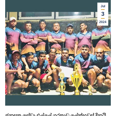
Jul
3
2024
ජනසතු සේවා එල්ලේ ශූරතාව ලේක්හවුස් දිනයි