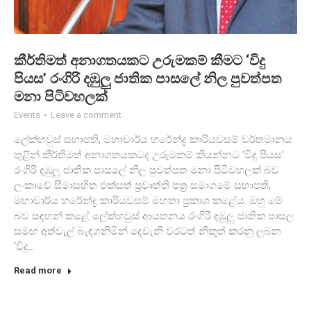
කීර්තිමත් අනාගතයකට උරුමකම් කීමට ‘විදු
පියස’ රංගිරි දඹුලු ජාතික පාසලේ නිල පුවත්පත
මනා පිටිවහලක්
Events
Leave a comment
ලේක්හවුස් සභාපති, මහාචාර්ය හරේන්ද්‍ර කාරියවසම් වර්තමානය
තුළින් කීර්තිමත් අනාගතයකටද උරුමකම් කියන්නට ‘විදු පියස’
රංගිරි දඹුලු ජාතික පාසලේ නිල පුවත්පත මනා පිටිවහලක් බව
ලංකාවේ සීමාසහිත එක්සත් ප්‍රවෘත්ති පත්‍ර සමාගමේ සභාපති,
මහාචාර්ය හරේන්ද්‍ර කාරියවසම් මහතා ප්‍රකාශ කළේය. ඔහු මේ
බව සඳහන් කළේ ලේක්හවුස් ආයතනය රංගිරි දඹුලු ජාතික පාසල
සමඟ අත්වැල් බැඳගනිමින් දෙවැනි වරටත් නිකුත් කරනු ලබන
‘විදු…
Read more