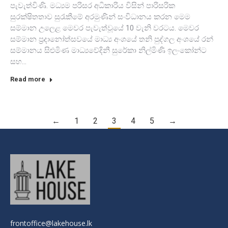
පැවැත්විණි. මධ්‍යම පරිසර අධිකාරිය විසින් පාරිසරික
සුරක්ෂිතතාව සුරැකීමේ අරමුණින් සංවිධානය කරන මෙම
සම්මාන උලෙළ මෙවර පැවැත්වූයේ 10 වැනි වරටය. මෙවර
සම්මාන ප්‍රදානෝත්සවයේ මාධ්‍ය අංශයේ තනි පුද්ගල අංශයේ රන්
සම්මානය සිළුමිණ මාධ්‍යවේදිනී සුරේකා නිල්මිණි ඉලංකෝන්ට
සහ…
Read more
←
1
2
3
4
5
→
frontoffice@lakehouse.lk