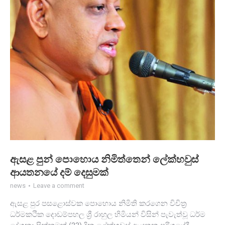
ඇසළ පුන් පොහොය නිමිත්තෙන් ලේක්හවුස්
ආයතනයේ දම් දෙසුමක්
news
Leave a comment
ඇසළ පුර පසළොස්වක පොහොය නිමිති කරගෙන විචිත්‍ර
ධර්මකථික දොඩම්පහල ශ්‍රී රාහුල හිමියන් විසින් පැවැත්වූ ධර්ම