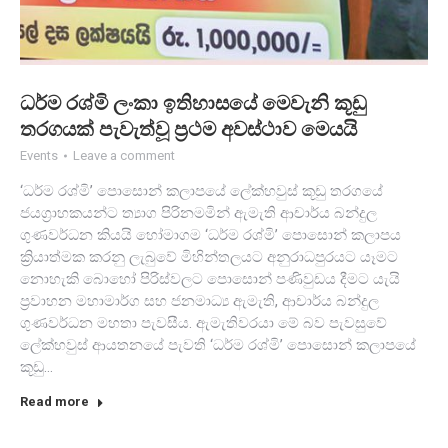
ධර්ම රශ්මි ලංකා ඉතිහාසයේ මෙවැනි කූඩු
තරගයක් පැවැත්වූ ප්‍රථම අවස්ථාව මෙයයි
Events
Leave a comment
‘ධර්ම රශ්මි’ පොසොන් කලාපයේ ලේක්හවුස් කූඩු තරගයේ
ජයග්‍රාහකයන්ට ත්‍යාග පිරිනමමින් ඇමැති ආචාර්ය බන්දුල
ගුණවර්ධන කියයි හෝමාගම ‘ධර්ම රශ්මි’ පොසොන් කලාපය
ක්‍රියාත්මක කරනු ලැබුවේ මිහින්තලයට අනුරාධපුරයට යෑමට
නොහැකි බොහෝ පිරිස්වලට පොසොන් පණිවුඩය දීමට යැයි
ප්‍රවාහන මහාමාර්ග සහ ජනමාධ්‍ය ඇමැති, ආචාර්ය බන්දුල
ගුණවර්ධන මහතා පැවසීය. ඇමැතිවරයා මේ බව පැවසුවේ
ලේක්හවුස් ආයතනයේ පැවති ‘ධර්ම රශ්මි’ පොසොන් කලාපයේ
කූඩු…
Read more