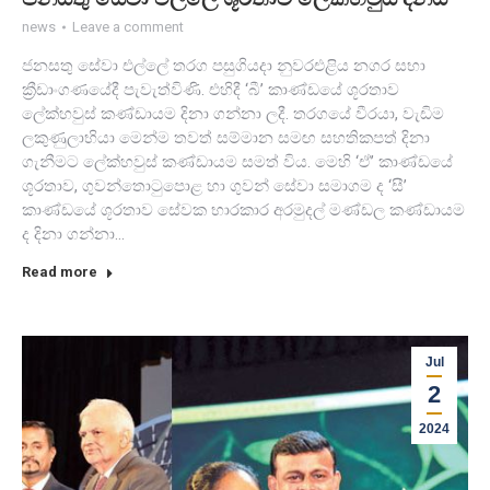
news
Leave a comment
ජනසතු සේවා එල්ලේ තරග පසුගියදා නුවරඑළිය නගර සභා
ක්‍රීඩාංගණයේදී පැවැත්විණි. එහිදී ‘බී’ කාණ්ඩයේ ශූරතාව
ලේක්හවුස් කණ්ඩායම දිනා ගන්නා ලදී. තරගයේ වීරයා, වැඩිම
ලකුණුලාභියා මෙන්ම තවත් සම්මාන සමඟ සහතිකපත් දිනා
ගැනීමට ලේක්හවුස් කණ්ඩායම සමත් විය. මෙහි ‘ඒ’ කාණ්ඩයේ
ශූරතාව, ගුවන්තොටුපොළ හා ගුවන් සේවා සමාගම ද ‘සී’
කාණ්ඩයේ ශූරතාව සේවක භාරකාර අරමුදල් මණ්ඩල කණ්ඩායම
ද දිනා ගන්නා…
Read more
Jul
2
2024