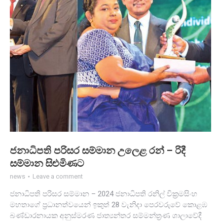
ජනාධිපති පරිසර සම්මාන උලෙළ රන් – රිදී
සම්මාන සිළුමිණට
news
Leave a comment
ජනාධිපති පරිසර සම්මාන – 2024 ජනාධිපති රනිල් වික්‍රමසිංහ
මහතාගේ ප්‍රධානත්වයෙන් ඉකුත් 28 වැනිදා පෙරවරුවේ කොළඹ
බණ්ඩාරනායක අනුස්මරණ ජාත්‍යන්තර සම්මන්ත්‍රණ ශාලාවේදී