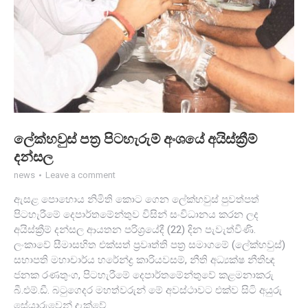
ලේක්හවුස් පත්‍ර පිටහැරුම් අංශයේ අයිස්ක්‍රීම්
දන්සල
news
Leave a comment
ඇසළ පොහොය නිමිති කොට ගෙන ලේක්හවුස් පුවත්පත්
පිටහැරීමේ දෙපාර්තමේන්තුව විසින් සංවිධානය කරන ලද
අයිස්ක්‍රීම් දන්සල ආයතන පරිශ්‍රයේදී (22) දින පැවැත්විණි.
ලංකාවේ සීමාසහිත එක්සත් ප්‍රවෘත්ති පත්‍ර සමාගමේ (ලේක්හවුස්)
සභාපති මහාචාර්ය හරේන්ද්‍ර කාරියවසම්, නීති අධ්‍යක්ෂ නීතිඥ
ජනක රණතුංග, පිටහැරීමේ දෙපාර්තමේන්තුවේ කළමනාකරු
බී.එම්.ඩී. බටුගෙදර මහත්වරුන් මේ අවස්ථාවට එක්ව සිටි අයුරු
සේයාරුවෙන් දැක්වේ.