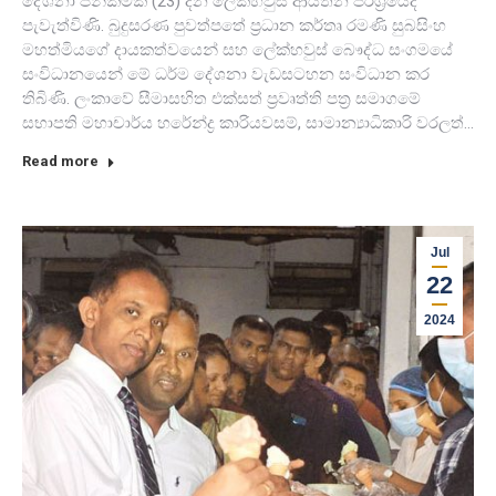
දේශනා පින්කමක් (23) දින ලේක්හවුස් ආයතන පරිශ්‍රයේදී
පැවැත්විණි. බුදුසරණ පුවත්පතේ ප්‍රධාන කර්තෘ රමණි සුබසිංහ
මහත්මියගේ දායකත්වයෙන් සහ ලේක්හවුස් බෞද්ධ සංගමයේ
සංවිධානයෙන් මේ ධර්ම දේශනා වැඩසටහන සංවිධාන කර
තිබිණි. ලංකාවේ සීමාසහිත එක්සත් ප්‍රවෘත්ති පත්‍ර සමාගමේ
සභාපති මහාචාර්ය හරේන්ද්‍ර කාරියවසම්, සාමාන්‍යාධිකාරි වරලත්…
Read more
Jul
22
2024