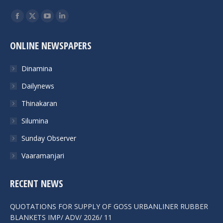
Find us on:
Facebook
X
YouTube
Linkedin
page
page
page
page
ONLINE NEWSPAPERS
opens
opens
opens
opens
in
in
in
in
Dinamina
new
new
new
new
Dailynews
window
window
window
window
Thinakaran
Silumina
Sunday Observer
Vaaramanjari
RECENT NEWS
QUOTATIONS FOR SUPPLY OF GOSS URBANLINER RUBBER
BLANKETS IMP/ ADV/ 2026/ 11