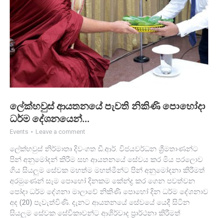
ලේක්හවුස් ආයතනයේ පැවති නිකිණි පොහෝදා
ධර්ම දේශනයෙන්…
Events
Leave a comment
ලේක්හවුස් නිර්මාතෘ දිවංගත ඩී.ආර්. විජයවර්ධන ශ්‍රීමතාණන්ට
පින් අනුමෝදන් කිරීම සහ ආයතනයේ සේවය කර මිය පරලොව
ගිය සියලුම සේවක මහත්ම මහත්මීන්ට පින් අනුමෝදනා කිරීමත්
අරමුණෙන් සෑම පොහෝ දිනකම කේන්ද්‍ර කර ගෙන පවත්වන
පෝදා ධර්ම දේශනා මාලාවේ නිකිණි පොහෝ දින ධර්ම දේශනාව
අද (20) පැවැත්විණි. දැනට ආයතනයේ සේවයේ යෙදී සිටින
සියලුම සේවක සේවිකාවන්ට ආශිර්වාද ප්‍රාර්ථනා කිරීමත්