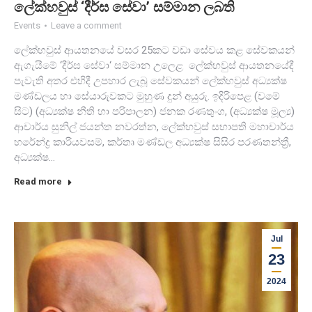
ලේක්හවුස් ‘දීර්ඝ සේවා’ සම්මාන ලබති
Events
Leave a comment
ලේක්හවුස් ආයතනයේ වසර 25කට වඩා සේවය කළ සේවකයන්
ඇගැයීමේ ‘දීර්ඝ සේවා‘ සම්මාන උලෙළ ලේක්හවුස් ආයතනයේදී
පැවැති අතර එහිදී උපහාර ලැබූ සේවකයන් ලේක්හවුස් අධ්‍යක්ෂ
මණ්ඩලය හා සේයාරුවකට මුහුණ දුන් අයුරු. ඉදිරිපෙළ (වමේ
සිට) (අධ්‍යක්ෂ නීති හා පරිපාලන) ජනක රණතුංග, (අධ්‍යක්ෂ මූල්‍ය)
ආචාර්ය සුනිල් ජයන්ත නවරත්න, ලේක්හවුස් සභාපති මහාචාර්ය
හරේන්ද්‍ර කාරියවසම්, කර්තෘ මණ්ඩල අධ්‍යක්ෂ සිසිර පරණතන්ත්‍රී,
අධ්‍යක්ෂ…
Read more
Jul
23
2024