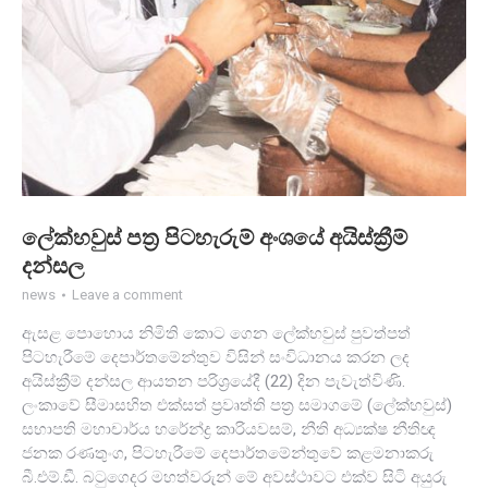
ලේක්හවුස් පත්‍ර පිටහැරුම් අංශයේ අයිස්ක්‍රීම්
දන්සල
news
Leave a comment
ඇසළ පොහොය නිමිති කොට ගෙන ලේක්හවුස් පුවත්පත්
පිටහැරීමේ දෙපාර්තමේන්තුව විසින් සංවිධානය කරන ලද
අයිස්ක්‍රීම් දන්සල ආයතන පරිශ්‍රයේදී (22) දින පැවැත්විණි.
ලංකාවේ සීමාසහිත එක්සත් ප්‍රවෘත්ති පත්‍ර සමාගමේ (ලේක්හවුස්)
සභාපති මහාචාර්ය හරේන්ද්‍ර කාරියවසම්, නීති අධ්‍යක්ෂ නීතිඥ
ජනක රණතුංග, පිටහැරීමේ දෙපාර්තමේන්තුවේ කළමනාකරු
බී.එම්.ඩී. බටුගෙදර මහත්වරුන් මේ අවස්ථාවට එක්ව සිටි අයුරු