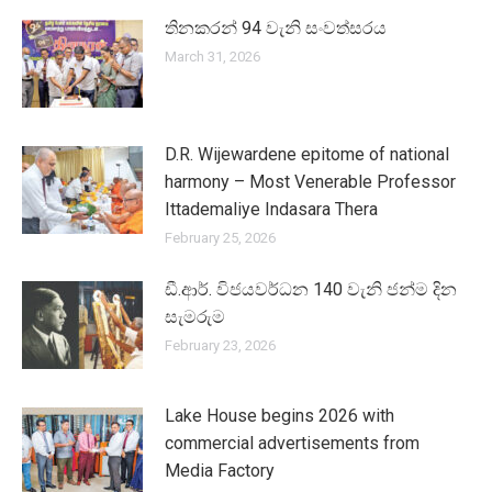
තින­ක­රන් 94 වැනි සංව­ත්සරය
March 31, 2026
D.R. Wijewardene epitome of national
harmony – Most Venerable Professor
Ittademaliye Indasara Thera
February 25, 2026
ඩී.ආර්. විජයවර්ධන 140 වැනි ජන්ම දින
සැමරුම
February 23, 2026
Lake House begins 2026 with
commercial advertisements from
Media Factory