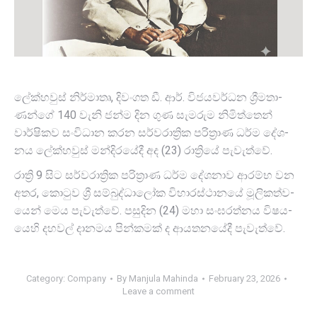
ලේක්හ­වුස් නිර්මාතෘ, දිවං­ගත ඩී. ආර්. විජ­ය­ව­ර්ධන ශ්‍රීම­තා­
ණන්ගේ 140 වැනි ජන්ම දින ගුණ සැම­රුම නිමි­ත්තෙන්
වාර්ෂි­කව සංවි­ධාන කරන සර්ව­රා­ත්‍රික පරි­ත්‍රාණ ධර්ම දේශ­
නය ලේක්හ­වුස් මන්දි­ර­යේදී අද (23) රාත්‍රියේ පැවැත්වේ.
රාත්‍රි 9 සිට සර්ව­රා­ත්‍රික පරි­ත්‍රාණ ධර්ම දේශ­නාව ආරම්භ වන
අතර, කොටුව ශ්‍රී සම්බු­ද්ධා­ලෝක විහා­ර­ස්ථා­නයේ මූලි­ක­ත්ව­
යෙන් මෙය පැවැත්වේ. පසු­දින (24) මහා සංඝ­ර­ත්නය විෂ­ය­
යෙහි දහ­වල් දාන­මය පින්ක­මක් ද ආය­ත­න­යේදී පැවැත්වේ.
Category:
Company
By
Manjula Mahinda
February 23, 2026
Leave a comment