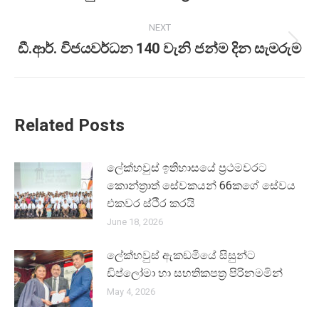
NEXT
ඩී.ආර්. විජයවර්ධන 140 වැනි ජන්ම දින සැමරුම
Next
post:
Related Posts
ලේක්හ­වුස් ඉතිහාසයේ ප්‍රථමවරට
කොන්ත්‍රාත් සේවකයන් 66කගේ සේවය
එකවර ස්ථිර කරයි
June 18, 2026
ලේක්හ­වුස් ඇක­ඩ­මියේ සිසුන්ට
ඩිප්ලෝමා හා සහ­ති­ක­පත්‍ර පිරි­න­ම­මින්
May 4, 2026