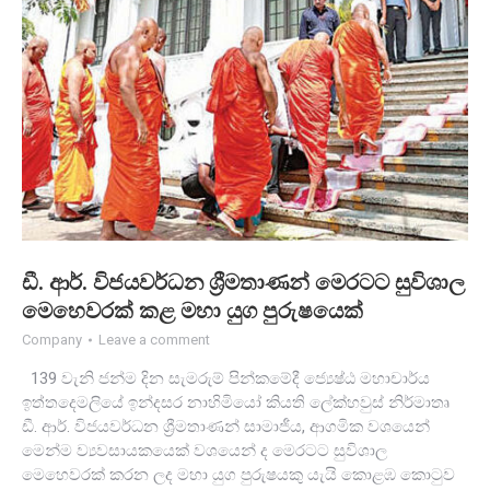
ඩී. ආර්. විජයවර්ධන ශ්‍රීමතාණන් මෙරටට සුවිශාල
මෙහෙවරක් කළ මහා යුග පුරුෂයෙක්
Company
Leave a comment
139 වැනි ජන්ම දින සැමරුම් පින්කමේදී ජ්‍යෙෂ්ඨ මහාචාර්ය
ඉත්තදෙමලියේ ඉන්දසර නාහිමියෝ කියති ලේක්හවුස් නිර්මාතෘ
ඩී. ආර්. විජයවර්ධන ශ්‍රීමතාණන් සාමාජීය, ආගමික වශයෙන්
මෙන්ම ව්‍යවසායකයෙක් වශයෙන් ද මෙරටට සුවිශාල
මෙහෙවරක් කරන ලද මහා යුග පුරුෂයකු යැයි කොළඹ කොටුව