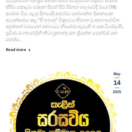
පැවැත්වෙන ජනප්‍රිය සිනමා සතිය වෙනුවෙන් චිත්‍රපට තිරගත
කිරීම කොළඹ මරදාන සිනේ සිටි සිනමා ශාලාවේදී ඊයේ (18)
ආරම්භ විය. පළමු දිනයේදී ආචාර්ය සෝමරත්න දිසානායක
අධ්‍යක්ෂණය කළ “සිංහබාහු” චිත්‍රපටය තිරගත වූ අතර ආරාධිත
අමුත්තන් වශයෙන් ජනමාධ්‍ය නියෝජ්‍ය ඇමැති හංසක විජේමුණි,
ප්‍රවීණ රංගනවේදිනී නීටා ප්‍රනාන්දු සහ ශ්‍රියන්ත මෙන්ඩිස් යන
මහත්ම…
Read more
May
14
2025