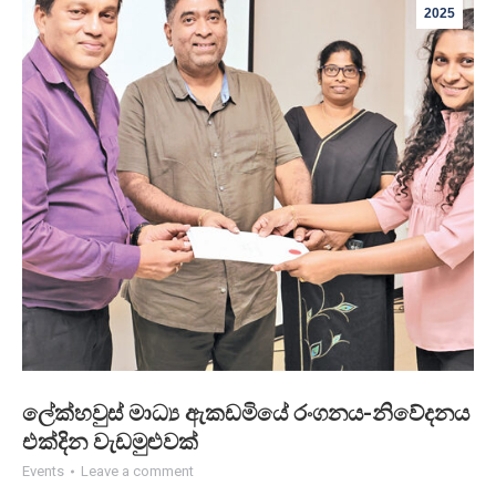
2025
ලේක්හ­වුස් මාධ්‍ය ඇක­ඩ­මියේ රංග­නය-නිවේ­ද­නය
එක්දින වැඩ­මු­ළු­වක්
Events
Leave a comment