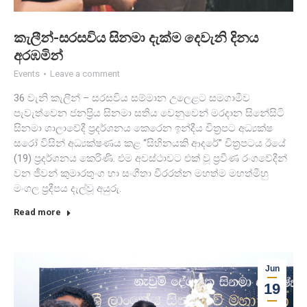
කැලීන්-සරසවිය සිනමා දැක්ම දෙවැනි දිනය
අරඹමින්
Events
Leave a comment
36 වැනි කැලීන් – සරසවිය සම්මාන උලෙළට සමගාමීව
පැවැත්වෙන ජනප්‍රිය සිනමා සතිය වෙනුවෙන් මරදාන සිනේසිටි
සිනමා ශාලාවේදී ප්‍රදර්ශනය කෙරෙන ඉන්දීය චිත්‍රපට අධ්‍යක්ෂ
සරෝ විසින් අධ්‍යක්ෂණය කළ “සිහිනයකි ආදරේ” චිත්‍රපටය ඊයේ
(19) ප්‍රදර්ශනය කෙරිණි. එම අවස්ථාවට එක් වූ ප්‍රවීණ රංගවේදීන්
වන ජීවන් කුමාරතුංග හා සංගීතා වීරරත්න මහත්ම මහත්මීහු
මංගල ප්‍රදීපය දැල්වූ අයුරු.
Read more
Jun
19