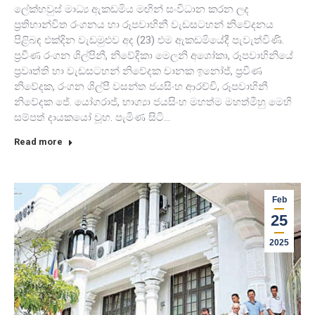
ලේක්හවුස් මාධ්‍ය ඇකඩමිය මඟින් සංවිධාන කරන ලද
ප්‍රතිභාන්විත රංගනය හා රූපවාහිනී වැඩසටහන් නිවේදනය
පිළිබඳ එක්දින වැඩමුළුව අද (23) එම ඇකඩමියේදී පැවැත්විණි.
ප්‍රවීණ රංගන ශිල්පිනී, නිවේදිකා මෙලනි අශෝකා, රූපවාහිනියේ
ප්‍රවෘත්ති හා වැඩසටහන් නිවේදක චානක ඉනෝජ්, ප්‍රවීණ
නිවේදක, රංගන ශිල්පී වසන්ත ජයසිංහ ආරච්චි, රූපවාහිනී
නිවේදක ජේ. යෝගරාජ්, භාග්‍යා ජයසිංහ මහත්ම මහත්මීහු මෙහි
සම්පත් දායකයෝ වූහ. පැමිණ සිටි…
Read more
Feb
25
2025