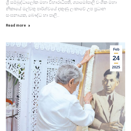
ශ්‍රී සම්බුද්ධාලෝක මහා විහාරාධිපති, ශ්‍යාමෝපාලි වංශික මහා
නිකායේ මල්වතු පාර්ශ්වයේ දකුණු ලංකාවේ උප ප්‍රධාන
සංඝනායක, බෞද්ධ හා පාලි…
Read more
Feb
24
2025