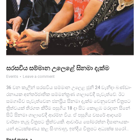
සර­ස­විය සම්මාන උලෙළේ සිනමා දැක්ම
Events
Leave a comment
36 වන කැලීන් සර­ස­විය සම්මාන උලෙළ ජූනි 24 වැනිදා බණ්ඩා­
ර­නා­යක අන්ත­ර්ජා­තික සම්ම­න්ත්‍රණ ශාලා­වේදී පැවැත්වේ. ඊට
සම­ගා­මීව පැවැ­ත්වෙන ජන­ප්‍රිය සිනමා දැක්ම වෙනු­වෙන් චිත්‍ර­පට
ත්‍රිත්ව­යක් තිර­ගත කිරීම පසු­ගිය 18 දා සිට කොළඹ මර­දාන සිනේ
සිටි සිනමා ශාලා­වේදී ආරම්භ විය. ඒ පසු­ගිය වසරේ ආදා­යම්
වාර්තා තැබූ චිත්‍ර­පට ත්‍රිත්ව­යකි. ආචාර්ය සෝම­රත්න දිසා­නා­ය­ක­
යන් අධ්‍ය­ක්ෂ­ණය කළ සිංහ­බාහු, ඉන්දීය චිත්‍ර­පට අධ්‍යක්ෂ සරෝ…
Read more