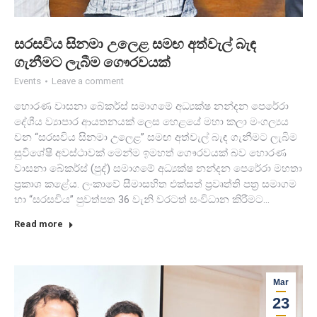
සරසවිය සිනමා උලෙළ සමඟ අත්වැල් බැඳ
ගැනීමට ලැබීම ගෞරවයක්
Events
Leave a comment
හොරණ වාසනා බේකර්ස් සමාගමේ අධ්‍යක්ෂ නන්දන පෙරේරා
දේශීය ව්‍යාපාර ආයතනයක් ලෙස හෙළයේ මහා කලා මංගල්‍යය
වන “සරසවිය සිනමා උලෙළ” සමඟ අත්වැල් බැඳ ගැනීමට ලැබිම
සුවිශේෂී අවස්ථාවක් මෙන්ම ඉමහත් ගෞරවයක් බව හොරණ
වාසනා බේකර්ස් (පුද්) සමාගමේ අධ්‍යක්ෂ නන්දන පෙරේරා මහතා
ප්‍රකාශ කළේය. ලංකාවේ සීමාසහිත එක්සත් ප්‍රවෘත්ති පත්‍ර සමාගම
හා “සරසවිය” පුවත්පත 36 වැනි වරටත් සංවිධාන කිරීමට…
Read more
Mar
23