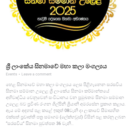
ශ්‍රී ලාංකේය සිනමාවේ මහා කලා මංගල්‍යය
Events
Leave a comment
හෙළ සිනමාවේ මහා කලා මංගල්‍යය ලෙස පිළිගැනෙන සරසවිය
සිනමා සම්මාන උලෙළ ශ්‍රී ලාංකේය සිනමා කර්මාන්තයේ
අභිවෘද්ධිය වෙනුවෙන් සංවිධානය වන ප්‍රමුඛතම සිනමා සම්මාන
උලෙළ බව ප්‍රවීණ රංගන ශිල්පිනී ශ්‍රියානි අමරසේන ප්‍රකාශ කළාය.
ඇය මේ අදහස් පළ කළේ ඉකුත් 08වැනි දා ලංකාවේ සීමාසහිත
එක්සත් ප්‍රවෘත්ති පත්‍ර සමාගම (ලේක්හවුස්) විසින් පළ කරනු ලබන
“සරසවිය” සිනමා පුවත්පත 36 වැනි…