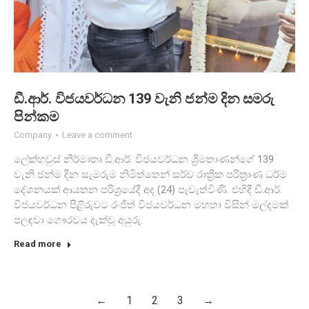
ඩී.ආර්. විජයවර්ධන 139 වැනි ජන්ම දින සමරු
පින්කම
Company
Leave a comment
ලේක්හවුස් නිර්මාතෘ ඩී.ආර්. විජයවර්ධන ශ්‍රීමතාණන්ගේ 139
වැනි ජන්ම දින සැමරුම නිමිත්තෙන් සර්ව රාත්‍රික පරිත්‍රාණ ධර්ම
දේශනයක් ආයතන පරිශ්‍රයේදී අද (24) පැවැත්විණි. එහිදී ඩී.ආර්.
විජයවර්ධන පිළිරුවට රංජිත් විජයවර්ධන මහතා විසින් මල්දමක්
පලඳවා ගෞරවය දැක්වූ අයුරු.
Read more
←
1
2
3
→