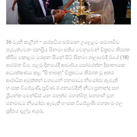
36 වැනි කැලීන් – සරසවිය සම්මාන උලෙළට සමගාමීව
පැවැත්වෙන ජනප්‍රිය සිනමා සතිය වෙනුවෙන් චිත්‍රපට තිරගත
කිරීම කොළඹ මරදාන සිනේ සිටි සිනමා ශාලාවේදී ඊයේ (18)
ආරම්භ විය. පළමු දිනයේදී ආචාර්ය සෝමරත්න දිසානායක
අධ්‍යක්ෂණය කළ “සිංහබාහු” චිත්‍රපටය තිරගත වූ අතර
ආරාධිත අමුත්තන් වශයෙන් ජනමාධ්‍ය නියෝජ්‍ය ඇමැති
හංසක විජේමුණි, ප්‍රවීණ රංගනවේදිනී නීටා ප්‍රනාන්දු සහ
ශ්‍රියන්ත මෙන්ඩිස් යන මහත්ම මහත්මීහු සහභාගි වූහ.
ජනමාධ්‍ය නියෝජ්‍ය ඇමැති හංසක විජේමුණි මහතා මංගල
ප්‍රදීපය දැල්වූ අයුරු.