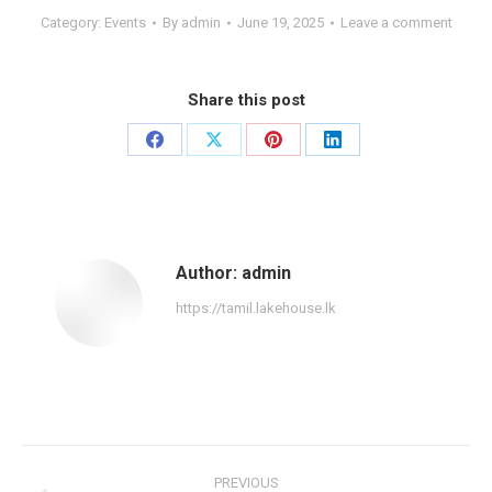
Category:
Events
By
admin
June 19, 2025
Leave a comment
Share this post
Share
Share
Share
Share
on
on
on
on
Facebook
X
Pinterest
LinkedIn
Author:
admin
https://tamil.lakehouse.lk
Post
PREVIOUS