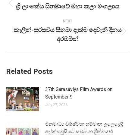
navigation
ශ්‍රී ලාංකේය සිනමාවේ මහා කලා මංගල්‍යය
Previous
post:
NEXT
කැලීන්-සරසවිය සිනමා දැක්ම දෙවැනි දිනය
Next
අරඹමින්
post:
Related Posts
37th Sarasaviya Film Awards on
September 9
July 27, 2026
ජන­මාධ්‍ය විශි­ෂ්ටතා සම්මාන උලෙ­ළේදී
ලේක්හ­වු­සි­යට සම්මාන ත්‍රිත්ව­යක්