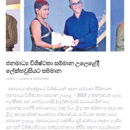
ජනමාධ්‍ය විශිෂ්ටතා සම්මාන උලෙළේදී
ලේක්හවුසියට සම්මාන
news
Leave a comment
ජනමාධ්‍ය ක්ෂේත්‍රයේ විශිෂ්ටයන් සඳහා සම්මාන පිරිනමන
‘ජනමාධ්‍ය විශිෂ්ටතා සම්මාන උලෙළ – 2023‘ උත්කර්ෂවත් ලෙස
ගල්කිස්ස මහ හෝටලයේදී, (ලේක්හවුස්) මාධ්‍යවේදීන් සය
දෙනෙකු මෙහිදී සම්මානයට පාත්‍ර විය. ශ්‍රී ලංකා කර්තෘ සංසදය සහ
ශ්‍රී ලංකා පුවත්පත් ආයතනය ඒකාබද්ධව සංවිධාන කරන මෙම
සම්මාන උලෙළ ජනමාධ්‍යයේ වෘත්තීය ප්‍රවීණත්වය හඳුනා ගැනීම
සහ එහි විශිෂ්ටත්වයට පත්වූවන් අගය කිරීම සඳහා පැවැත්වෙන