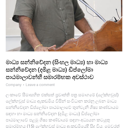
මාධ්‍ය සන්නිවේදන (සිංහල මාධ්‍ය) හා මාධ්‍ය
සන්නිවේදන (දමිළ මාධ්‍ය) ඩිප්ලෝමා
පාඨමාලාවන්හී සමාරම්භක අවස්ථාව
Company
Leave a comment
ලංකාවේ සීමාසහිත එක්සත් ප්‍රවෘත්ති පත්‍ර සමාගමේ (ලේක්හවුස්)
ලේක්හවුස් මාධ්‍ය ඇකඩමිය විසින් සංවිධාන කරනු ලබන මාධ්‍ය
සන්නිවේදන ඩිප්ලෝමා පාඨමාලාවේ තුන්වැනි ශිෂ්‍ය කණ්ඩායම
සඳහා හා මාධ්‍ය සන්නිවේදන (දමිළ මාධ්‍ය) ඩිප්ලෝමා
පාඨමාලාවේ පළමු ශිෂ්‍ය කණ්ඩායම සඳහා අධ්‍යයන කටයුතු
සමාරම්භය (15) ලේක්හවුස් මාධ්‍ය ඇකඩමියේදී සිදු විය. මෙවරත්