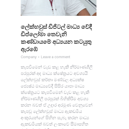
ලේක්හවුස් ඩිජිටල් මාධ්‍ය වේදී
ඩිප්ලෝමා තෙවැනි
කණ්ඩායමේ අධ්‍යයන කටයුතු
ඇරඹේ
Company
Leave a comment
කැපවීමෙන් වැඩ කළ හැකි නිර්මාණශීලී
පරපුරක් අද මාධ්‍ය ක්ෂේත්‍රයට අවශ්‍යයි
ලේක්හවුස් කර්තෘ මණ්ඩල අධ්‍යක්ෂ
ජ්‍යෙෂ්ඨ මාධ්‍යවේදී සිසිර යාපා මාධ්‍ය
ක්ෂේත්‍රයට කැපවීමෙන් වැඩ කළ හැකි
නිර්මාණශීලී පරපුරක් බිහිකිරීම අවශ්‍ය
කරන බවත් ඒ උදාර අරමුණ වෙනුවෙන්
කැපවූ ලේක්හවුස් මාධ්‍ය ඇකඩමිය
අංකුරයන්ගේ සිහින සැබෑ කරන මාධ්‍ය
ඇකඩමියක් බවත් ලංකාවේ සීමාසහිත